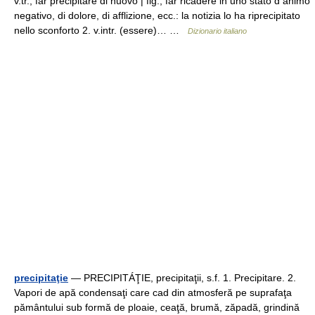
v.tr., far precipitare di nuovo | fig., far ricadere in uno stato d animo
negativo, di dolore, di afflizione, ecc.: la notizia lo ha riprecipitato
nello sconforto 2. v.intr. (essere)… …
Dizionario italiano
precipitaţie
— PRECIPITÁŢIE, precipitaţii, s.f. 1. Precipitare. 2.
Vapori de apă condensaţi care cad din atmosferă pe suprafaţa
pământului sub formă de ploaie, ceaţă, brumă, zăpadă, grindină