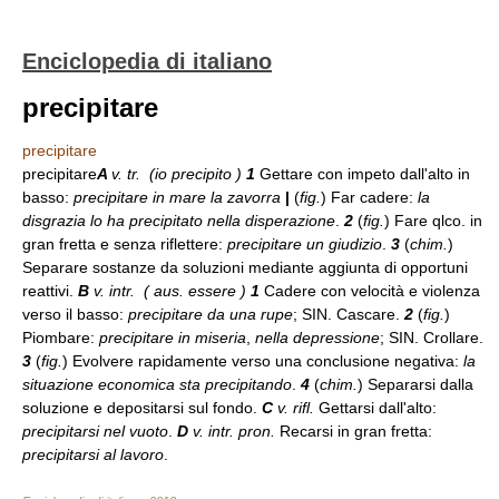
Enciclopedia di italiano
precipitare
precipitare
precipitare
A
v. tr. (
io precipito )
1
Gettare con impeto dall'alto in
basso:
precipitare in mare la zavorra
|
(
fig.
) Far cadere:
la
disgrazia lo ha precipitato nella disperazione
.
2
(
fig.
) Fare qlco. in
gran fretta e senza riflettere:
precipitare un giudizio
.
3
(
chim.
)
Separare sostanze da soluzioni mediante aggiunta di opportuni
reattivi.
B
v. intr. ( aus.
essere )
1
Cadere con velocità e violenza
verso il basso:
precipitare da una rupe
; SIN. Cascare.
2
(
fig.
)
Piombare:
precipitare in miseria
,
nella depressione
; SIN. Crollare.
3
(
fig.
) Evolvere rapidamente verso una conclusione negativa:
la
situazione economica sta precipitando
.
4
(
chim.
) Separarsi dalla
soluzione e depositarsi sul fondo.
C
v. rifl.
Gettarsi dall'alto:
precipitarsi nel vuoto
.
D
v. intr. pron.
Recarsi in gran fretta:
precipitarsi al lavoro
.