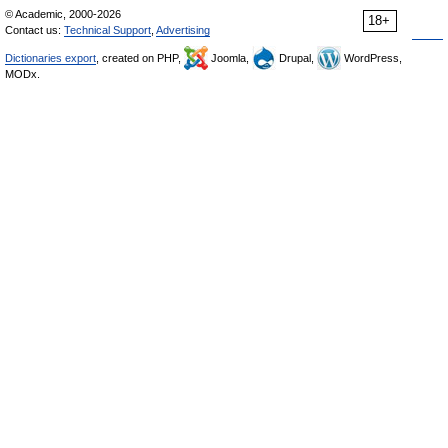
© Academic, 2000-2026
18+
Contact us:
Technical Support
,
Advertising
Dictionaries export
, created on PHP,
Joomla,
Drupal,
WordPress,
MODx.