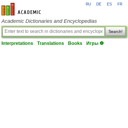
RU
DE
ES
FR
en-academic.com
Academic Dictionaries and Encyclopedias
Search!
Interpretations
Translations
Books
Игры ⚽