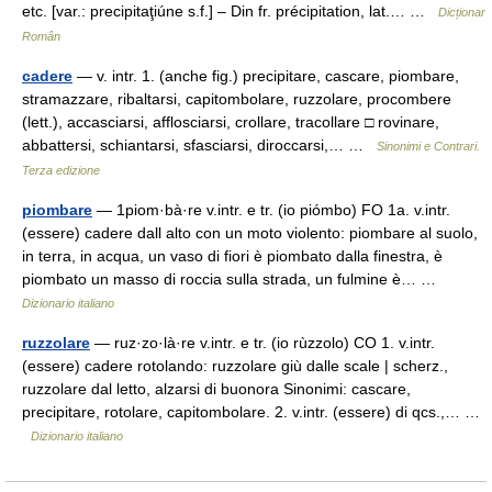
etc. [var.: precipitaţiúne s.f.] – Din fr. précipitation, lat.… …
Dicționar
Român
cadere
— v. intr. 1. (anche fig.) precipitare, cascare, piombare,
stramazzare, ribaltarsi, capitombolare, ruzzolare, procombere
(lett.), accasciarsi, afflosciarsi, crollare, tracollare □ rovinare,
abbattersi, schiantarsi, sfasciarsi, diroccarsi,… …
Sinonimi e Contrari.
Terza edizione
piombare
— 1piom·bà·re v.intr. e tr. (io piómbo) FO 1a. v.intr.
(essere) cadere dall alto con un moto violento: piombare al suolo,
in terra, in acqua, un vaso di fiori è piombato dalla finestra, è
piombato un masso di roccia sulla strada, un fulmine è… …
Dizionario italiano
ruzzolare
— ruz·zo·là·re v.intr. e tr. (io rùzzolo) CO 1. v.intr.
(essere) cadere rotolando: ruzzolare giù dalle scale | scherz.,
ruzzolare dal letto, alzarsi di buonora Sinonimi: cascare,
precipitare, rotolare, capitombolare. 2. v.intr. (essere) di qcs.,… …
Dizionario italiano