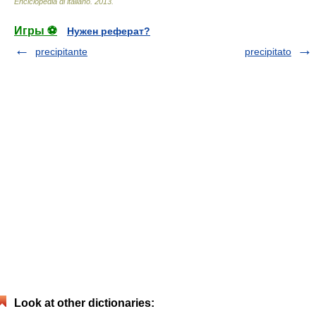
Enciclopedia di italiano
.
2013
.
Игры ⚽
Нужен реферат?
precipitante
precipitato
Look at other dictionaries: