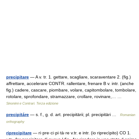
precipitare
— A v. tr. 1. gettare, scagliare, scaraventare 2. (fig.)
affrettare, accelerare CONTR. rallentare, frenare B v. intr. (anche
fig.) cadere, cascare, piombare, volare, capitombolare, tombolare,
rotolare, sprofondare, stramazzare, crollare, rovinare,… …
Sinonimi e Contrari. Terza edizione
precipitáre
— s. f., g. d. art. precipitärii; pl. precipitäri …
Romanian
orthography
riprecipitare
— ri·pre·ci·pi·tà·re v.tr. e intr. (io riprecìpito) CO 1.