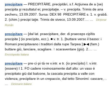
precipitare
— PRECIPITÁRE, precipitări, s.f. Acţiunea de a (se)
precipita şi rezultatul ei; precipitaţie. – v. precipita. Trimis de ana
zecheru, 13.09.2007. Sursa: DEX 98 PRECIPITÁRE s. 1. v. grabă.
2. (chim.) precipi taţie. Trimis de siveco, 13.09.2007.… …
Dicționar
Român
precipitare
— [dal lat. praecipitare, der. di praeceps cipĭtis
precipite ] (io precìpito, ecc.). ■ v. tr. 1. [buttare verso il basso: i
Romani precipitavano i traditori dalla rupe Tarpea ] ▶◀ (fam.)
buttare giù, lanciare, scagliare. ↑ scaraventare (giù). 2.… …
Enciclopedia Italiana
precipitare
— pre·ci·pi·tà·re v.intr. e tr. (io precìpito) I. v.intr.
(essere) I 1. FO cadere rovinosamente dall alto: un vaso è
precipitato giù dal balcone, la cascata precipita a valle con
violenza; precipitare in un crepaccio, dal tetto Sinonimi: cascare,…
…
Dizionario italiano